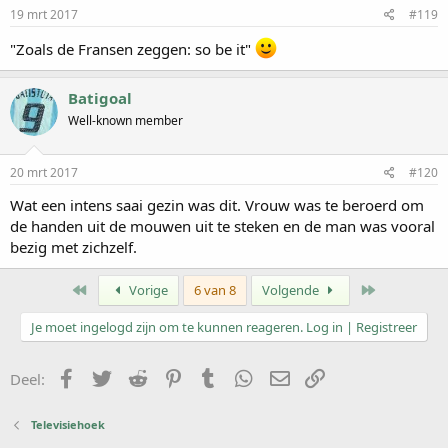
19 mrt 2017
#119
"Zoals de Fransen zeggen: so be it"
Batigoal
Well-known member
20 mrt 2017
#120
Wat een intens saai gezin was dit. Vrouw was te beroerd om
de handen uit de mouwen uit te steken en de man was vooral
bezig met zichzelf.
Eerste
Laatste
Vorige
6 van 8
Volgende
Je moet ingelogd zijn om te kunnen reageren. Log in | Registreer
Facebook
Twitter
Reddit
Pinterest
Tumblr
WhatsApp
E-mail
koppeling
Deel:
Televisiehoek