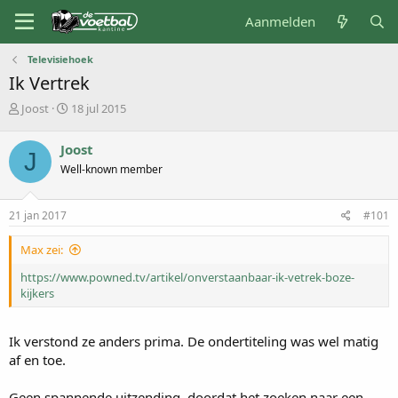
Aanmelden
Televisiehoek
Ik Vertrek
O
S
Joost
18 jul 2015
n
t
d
a
Joost
J
e
r
Well-known member
r
t
w
d
e
a
21 jan 2017
#101
r
t
p
u
Max zei:
s
m
t
https://www.powned.tv/artikel/onverstaanbaar-ik-vetrek-boze-
a
kijkers
r
t
e
Ik verstond ze anders prima. De ondertiteling was wel matig
r
af en toe.
Geen spannende uitzending, doordat het zoeken naar een