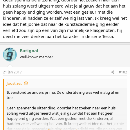
huis zolang werd uitgesmeerd wist je al gauw dat het aan het
geen happy end ging worden. Wat een gesleur met die
kinderen, al hadden ze er zelf weinig last van. Ik kreeg wel het
idee dat het jochie dat naar de kunstacademie ging eerder
verliefd zou zijn op een van zijn mannelijke klasgenoten, hij
deed me veel denken aan het karakter in de serie Tessa.
Batigoal
Well-known member
21 jan 2017
#102
Joost zei:
Ik verstond ze anders prima. De ondertiteling was wel matig af en
toe.
Geen spannende uitzending, doordat het zoeken naar een huis
zolang werd uitgesmeerd wist je al gauw dat het aan het geen
happy end ging worden. Wat een gesleur met die kinderen, al
hadden ze er zelf weinig last van. Ik kreeg wel het idee dat het jochie
dat naar de kunstacademie ging eerder verliefd zou zijn op een van