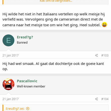
Klik om te vergroten...
zijn mannelijke klasgenoten, hij deed me veel denken aan het
karakter in de serie Tessa.
Hij wilde het niet in het Italiaans vertellen op welk meisje hij
verliefd was. Vervolgens ging de cameraman direct met de
camera naar het meisje toe om wie het ging. Heel subtiel.
Eresd?g?
E
Banned
21 jan 2017
#103
Hij had wel smaak. Al gaat dat dochtertje ook de goeie kant
op.
Pascallovic
Well-known member
21 jan 2017
#104
Eresd?g? zei: