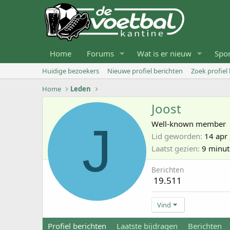
Home
Forums
Wat is er nieuw
Spo
Huidige bezoekers
Nieuwe profiel berichten
Zoek profiel
Home
Leden
Joost
J
Well-known member
Lid geworden
14 apr
Laatst gezien
9 minut
Berichten
19.511
Vind
Profiel berichten
Laatste bijdragen
Berichten