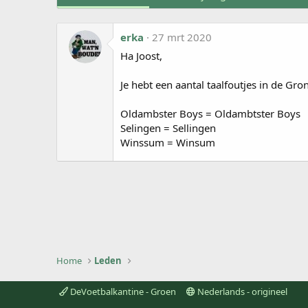
erka
27 mrt 2020
Ha Joost,
Je hebt een aantal taalfoutjes in de Gro
Oldambster Boys = Oldambtster Boys
Selingen = Sellingen
Winssum = Winsum
Home
Leden
DeVoetbalkantine - Groen
Nederlands - origineel