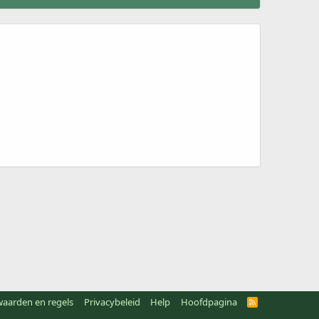
aarden en regels
Privacybeleid
Help
Hoofdpagina
R
S