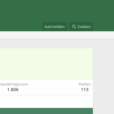
Aanmelden
Zoeken
aarderingsscore
Punten
1.806
113