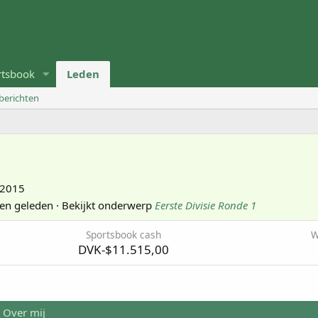
rtsbook
Leden
 berichten
 2015
en geleden
·
Bekijkt onderwerp
Eerste Divisie Ronde 1
Sportsbook cash
W
DVK-$11.515,00
Over mij