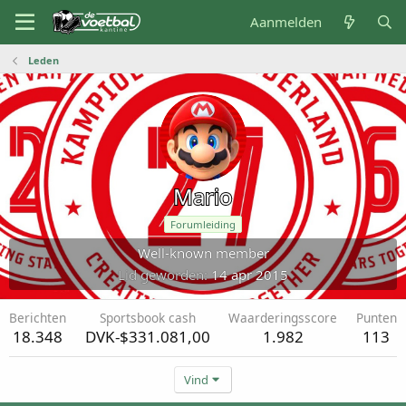
Aanmelden
Leden
Mario
Forumleiding
Well-known member
Lid geworden
14 apr 2015
Berichten
Sportsbook cash
Waarderingsscore
Punten
18.348
DVK-$331.081,00
1.982
113
Vind