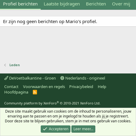
Profiel berichten
Laatste bijdragen
Berichten
Over mij
Er zijn nog geen berichten op Mario's profiel.
Leden
DeVoetbalkantine - Groen
Nederlands - origineel
Contact
Voorwaarden en regels
Privacybeleid
Help
Hoofdpagina
R
S
S
®
Community platform by XenForo
© 2010-2021 XenForo Ltd.
Deze site maakt gebruik van cookies om de inhoud te personaliseren, jouw
ervaring aan te passen en om je ingelogd te houden als jij je registreert.
Door deze site te blijven gebruiken, stem je in met ons gebruik van cookies.
Accepteren
Leer meer…