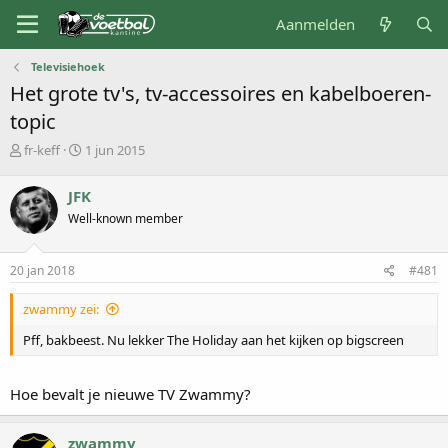
Aanmelden
Televisiehoek
Het grote tv's, tv-accessoires en kabelboeren-
topic
O
S
fr-keff
1 jun 2015
n
t
d
a
JFK
e
r
Well-known member
r
t
w
d
e
a
20 jan 2018
#481
r
t
p
u
zwammy zei:
s
m
t
Pff, bakbeest. Nu lekker The Holiday aan het kijken op bigscreen
a
r
t
Hoe bevalt je nieuwe TV Zwammy?
e
r
zwammy