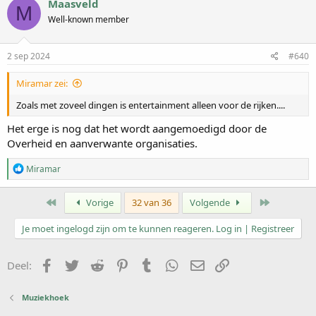
Maasveld
M
Well-known member
2 sep 2024
#640
Miramar zei:
Zoals met zoveel dingen is entertainment alleen voor de rijken....
Het erge is nog dat het wordt aangemoedigd door de
Overheid en aanverwante organisaties.
W
Miramar
a
a
r
Eerste
Laatste
Vorige
32 van 36
Volgende
d
e
Je moet ingelogd zijn om te kunnen reageren. Log in | Registreer
r
i
n
Facebook
Twitter
Reddit
Pinterest
Tumblr
WhatsApp
E-mail
koppeling
Deel:
g
e
n
Muziekhoek
: