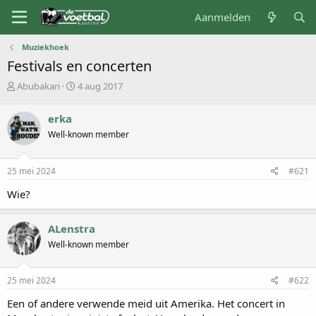
Aanmelden
Muziekhoek
Festivals en concerten
O
S
Abubakari
4 aug 2017
n
t
d
a
erka
e
r
Well-known member
r
t
w
d
e
a
25 mei 2024
#621
r
t
p
u
Wie?
s
m
t
a
ALenstra
r
Well-known member
t
e
r
25 mei 2024
#622
Een of andere verwende meid uit Amerika. Het concert in