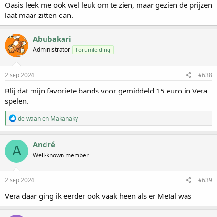
Oasis leek me ook wel leuk om te zien, maar gezien de prijzen
laat maar zitten dan.
Abubakari
Administrator
Forumleiding
2 sep 2024
#638
Blij dat mijn favoriete bands voor gemiddeld 15 euro in Vera
spelen.
W
de waan
en
Makanaky
a
a
r
André
A
d
Well-known member
e
r
i
n
2 sep 2024
#639
g
e
Vera daar ging ik eerder ook vaak heen als er Metal was
n
: