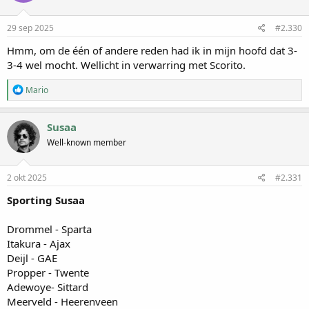
29 sep 2025
#2.330
Hmm, om de één of andere reden had ik in mijn hoofd dat 3-
3-4 wel mocht. Wellicht in verwarring met Scorito.
W
Mario
a
a
r
Susaa
d
Well-known member
e
r
i
n
2 okt 2025
#2.331
g
e
Sporting Susaa
n
:
Drommel - Sparta
Itakura - Ajax
Deijl - GAE
Propper - Twente
Adewoye- Sittard
Meerveld - Heerenveen