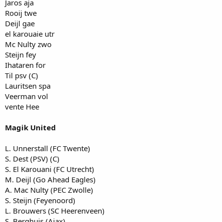
Jaros aja
Rooij twe
Deijl gae
el karouaie utr
Mc Nulty zwo
Steijn fey
Ihataren for
Til psv (C)
Lauritsen spa
Veerman vol
vente Hee
Magik United
L. Unnerstall (FC Twente)
S. Dest (PSV) (C)
S. El Karouani (FC Utrecht)
M. Deijl (Go Ahead Eagles)
A. Mac Nulty (PEC Zwolle)
S. Steijn (Feyenoord)
L. Brouwers (SC Heerenveen)
S. Berghuis (Ajax)