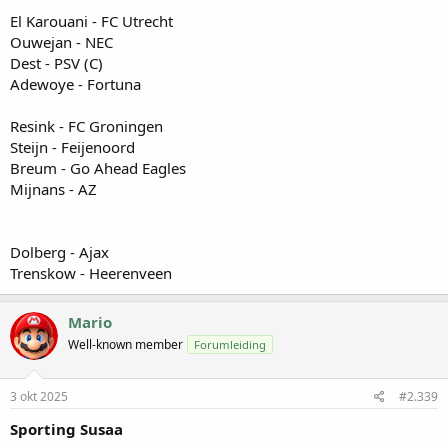
El Karouani - FC Utrecht
Ouwejan - NEC
Dest - PSV (C)
Adewoye - Fortuna
Resink - FC Groningen
Steijn - Feijenoord
Breum - Go Ahead Eagles
Mijnans - AZ
Dolberg - Ajax
Trenskow - Heerenveen
Mario
Well-known member
Forumleiding
3 okt 2025
#2.339
Sporting Susaa