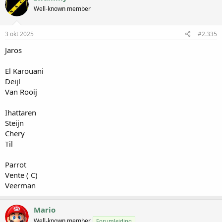
Well-known member
3 okt 2025
#2.335
Jaros
El Karouani
Deijl
Van Rooij
Ihattaren
Steijn
Chery
Til
Parrot
Vente ( C)
Veerman
Mario
Well-known member
Forumleiding