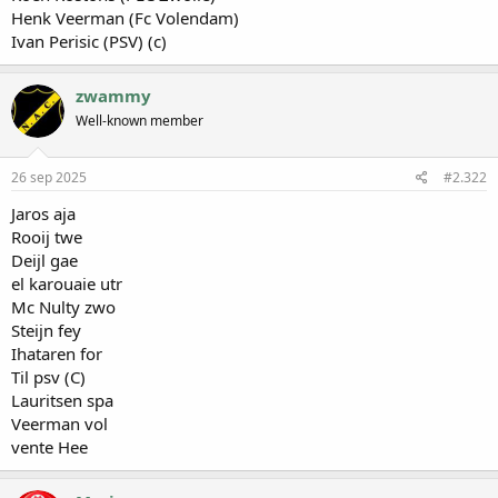
Henk Veerman (Fc Volendam)
Ivan Perisic (PSV) (c)
zwammy
Well-known member
26 sep 2025
#2.322
Jaros aja
Rooij twe
Deijl gae
el karouaie utr
Mc Nulty zwo
Steijn fey
Ihataren for
Til psv (C)
Lauritsen spa
Veerman vol
vente Hee