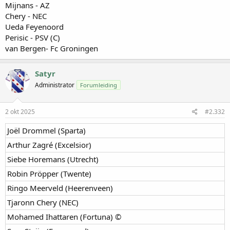
Mijnans - AZ
Chery - NEC
Ueda Feyenoord
Perisic - PSV (C)
van Bergen- Fc Groningen
Satyr
Administrator
Forumleiding
2 okt 2025
#2.332
Joël Drommel (Sparta)​
Arthur Zagré (Excelsior)​
Siebe Horemans (Utrecht)​
Robin Pröpper (Twente)​
Ringo Meerveld (Heerenveen)​
Tjaronn Chery (NEC)​
Mohamed Ihattaren (Fortuna) ©​