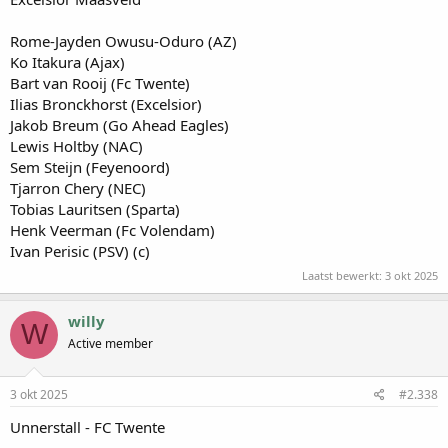
Rome-Jayden Owusu-Oduro (AZ)
Ko Itakura (Ajax)
Bart van Rooij (Fc Twente)
Ilias Bronckhorst (Excelsior)
Jakob Breum (Go Ahead Eagles)
Lewis Holtby (NAC)
Sem Steijn (Feyenoord)
Tjarron Chery (NEC)
Tobias Lauritsen (Sparta)
Henk Veerman (Fc Volendam)
Ivan Perisic (PSV) (c)
Laatst bewerkt:
3 okt 2025
willy
W
Active member
3 okt 2025
#2.338
Unnerstall - FC Twente