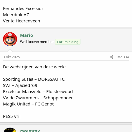
Fernandes Excelsior
Meerdink AZ
Vente Heerenveen
Mario
Well-known member
Forumleiding
3 okt 2025
#2.334
De wedstrijden van deze week:
Sporting Susaa – DORSSAU FC
SVZ – Ajacied '69
Excelsior Maasveld – Fluisterwoud
VV de Zwammers – Schoppenboer
Magik United – FC Genot
PES5 vrij
zwammy