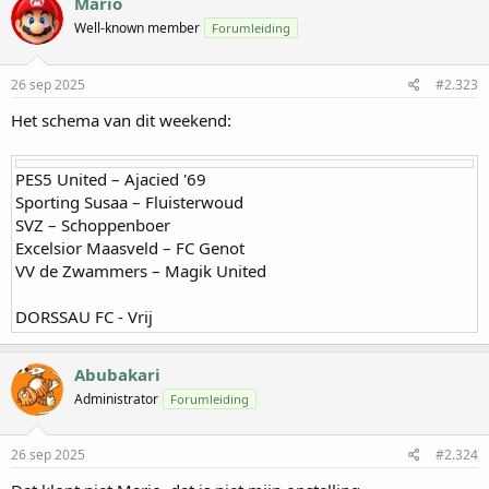
Mario
Well-known member
Forumleiding
26 sep 2025
#2.323
Het schema van dit weekend:
PES5 United – Ajacied '69
Sporting Susaa – Fluisterwoud
SVZ – Schoppenboer
Excelsior Maasveld – FC Genot
VV de Zwammers – Magik United
DORSSAU FC - Vrij
Abubakari
Administrator
Forumleiding
26 sep 2025
#2.324