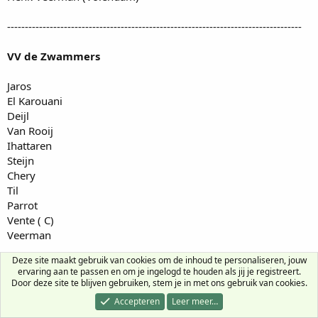
-----------------------------------------------------------------------------------
VV de Zwammers
Jaros
El Karouani
Deijl
Van Rooij
Ihattaren
Steijn
Chery
Til
Parrot
Vente ( C)
Veerman
Deze site maakt gebruik van cookies om de inhoud te personaliseren, jouw
Schoppen Boer
ervaring aan te passen en om je ingelogd te houden als jij je registreert.
Door deze site te blijven gebruiken, stem je in met ons gebruik van cookies.
Unnerstall - FC Twente
Accepteren
Leer meer…
El Karouani - FC Utrecht