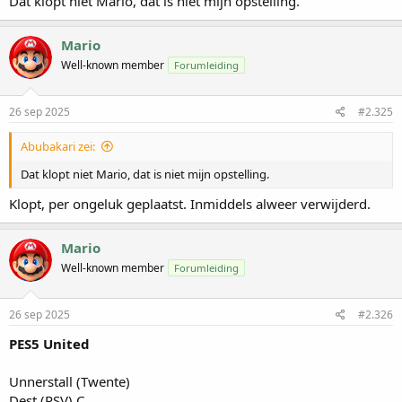
Dat klopt niet Mario, dat is niet mijn opstelling.
Mario
Well-known member
Forumleiding
26 sep 2025
#2.325
Abubakari zei:
Dat klopt niet Mario, dat is niet mijn opstelling.
Klopt, per ongeluk geplaatst. Inmiddels alweer verwijderd.
Mario
Well-known member
Forumleiding
26 sep 2025
#2.326
PES5 United
Unnerstall (Twente)
Dest (PSV) C