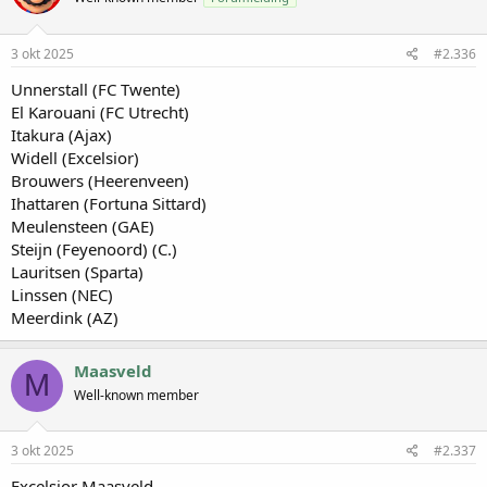
3 okt 2025
#2.336
Unnerstall (FC Twente)
El Karouani (FC Utrecht)
Itakura (Ajax)
Widell (Excelsior)
Brouwers (Heerenveen)
Ihattaren (Fortuna Sittard)
Meulensteen (GAE)
Steijn (Feyenoord) (C.)
Lauritsen (Sparta)
Linssen (NEC)
Meerdink (AZ)
Maasveld
M
Well-known member
3 okt 2025
#2.337
Excelsior Maasveld