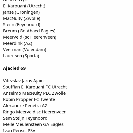
El Karouani (Utrecht)
Janse (Groningen)
MacNulty (Zwolle)
Steijn (Feyenoord)
Breum (Go Ahaed Eagles)
Meerveld (sc Heerenveen)
Meerdink (AZ)
Veerman (Volendam)
Lauritsen (Sparta)
Ajacied’69
Vitezslav Jaros Ajax c
Souffian El Karouani FC Utrecht
Anselmo MacNulty PEC Zwolle
Robin Pröpper FC Twente
Alexandre Penetra AZ
Ringo Meerveld sc Heerenveen
Sem Steijn Feyenoord
Melle Meulensteen GA Eagles
Ivan Perisic PSV