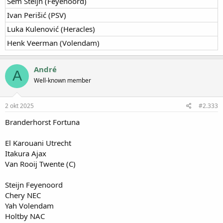
Sem Steijn (Feyenoord)​
Ivan Perišić (PSV)​
Luka Kulenović (Heracles)​
Henk Veerman (Volendam)​
André
A
Well-known member
2 okt 2025
#2.333
Branderhorst Fortuna
El Karouani Utrecht
Itakura Ajax
Van Rooij Twente (C)
Steijn Feyenoord
Chery NEC
Yah Volendam
Holtby NAC