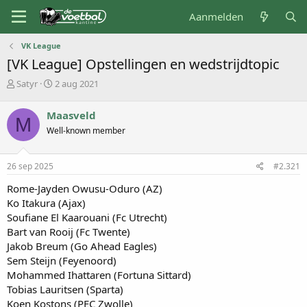
Aanmelden
VK League
[VK League] Opstellingen en wedstrijdtopic
O
S
Satyr
2 aug 2021
n
t
d
a
Maasveld
M
e
r
Well-known member
r
t
w
d
e
a
26 sep 2025
#2.321
r
t
p
u
Rome-Jayden Owusu-Oduro (AZ)
s
m
Ko Itakura (Ajax)
t
Soufiane El Kaarouani (Fc Utrecht)
a
Bart van Rooij (Fc Twente)
r
t
Jakob Breum (Go Ahead Eagles)
e
Sem Steijn (Feyenoord)
r
Mohammed Ihattaren (Fortuna Sittard)
Tobias Lauritsen (Sparta)
Koen Kostons (PEC Zwolle)