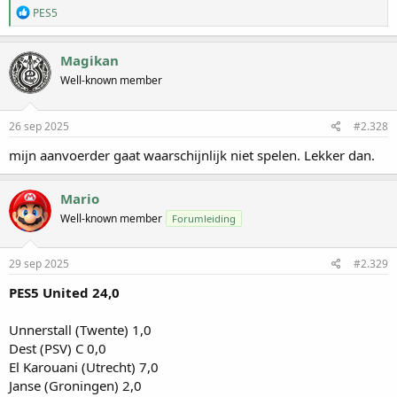
W
PES5
a
a
r
Magikan
d
Well-known member
e
r
i
n
26 sep 2025
#2.328
g
e
mijn aanvoerder gaat waarschijnlijk niet spelen. Lekker dan.
n
:
Mario
Well-known member
Forumleiding
29 sep 2025
#2.329
PES5 United 24,0
Unnerstall (Twente) 1,0
Dest (PSV) C 0,0
El Karouani (Utrecht) 7,0
Janse (Groningen) 2,0