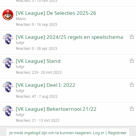
Reacties
3
10 nov 2025
[VK League] De Selecties 2025-26
Mario
Reacties
0
16 sep 2025
[VK League] 2024/25 regels en speelschema
e
Satyr
Reacties
0
26 apr 2023
s
l
[VK League] Stand
o
e
Satyr
t
Reacties
229
20 mrt 2023
s
e
l
n
[VK League] Deel I: 2022
o
e
Satyr
t
Reacties
47
7 aug 2022
s
e
l
n
[VK League] Bekertoernooi 21/22
o
e
Satyr
t
Reacties
21
13 mrt 2022
s
e
l
n
Je moet ingelogd zijn om te kunnen reageren. Log in | Registreer
o