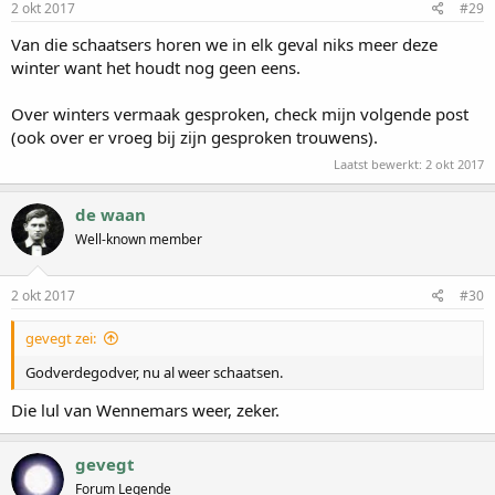
2 okt 2017
#29
Van die schaatsers horen we in elk geval niks meer deze
winter want het houdt nog geen eens.
Over winters vermaak gesproken, check mijn volgende post
(ook over er vroeg bij zijn gesproken trouwens).
Laatst bewerkt:
2 okt 2017
de waan
Well-known member
2 okt 2017
#30
gevegt zei:
Godverdegodver, nu al weer schaatsen.
Die lul van Wennemars weer, zeker.
gevegt
Forum Legende