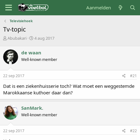
Aanmelden
Televisiehoek
Tv-topic
O
S
Abubakari
4 aug 2017
n
t
d
a
de waan
e
r
Well-known member
r
t
w
d
e
a
22 sep 2017
#21
r
t
p
u
Dat is een ziekenhuisserie toch? Wat moet een weggestemde
s
m
Marokkaanse kuthoer daar dan?
t
a
r
SanMark.
t
Well-known member
e
r
22 sep 2017
#22