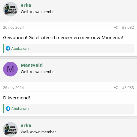
r
erka
d
Well-known member
e
r
i
n
26 nov 2024
#3.032
g
e
Gewonnen! Gefeliciteerd meneer en mevrouw Minnema!
n
:
W
Abubakari
a
a
r
Maasveld
M
d
Well-known member
e
r
i
n
26 nov 2024
#3.033
g
e
Dikverdiend!
n
:
W
Abubakari
a
a
r
erka
d
Well-known member
e