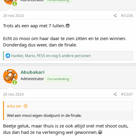
26 nov 2024
#3.036
Trots als een aap met 7 lullen.😎
Echt zo mooi om haar daar te zien zitten en te zien winnen.
Donderdag dus weer, dan de finale.
W
Hankie
,
Mario
,
PES5
en nog 6 andere personen
a
a
r
Abubakari
d
Administrator
Forumleiding
e
r
i
n
26 nov 2024
#3.037
g
e
erka zei:
n
:
Wel een mooi eigen doelpunt in de finale.
Beetje geluk, maar thuis is ze ook altijd snel met shoot outs,
dus dan had ze na verlenging wel gewonnen.😀