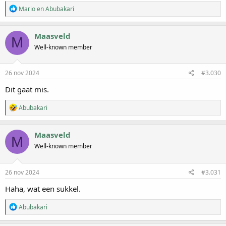
:
W
Mario
en
Abubakari
a
a
r
Maasveld
M
d
Well-known member
e
r
i
n
26 nov 2024
#3.030
g
e
Dit gaat mis.
n
:
W
Abubakari
a
a
r
Maasveld
M
d
Well-known member
e
r
i
n
26 nov 2024
#3.031
g
e
Haha, wat een sukkel.
n
:
W
Abubakari
a
a