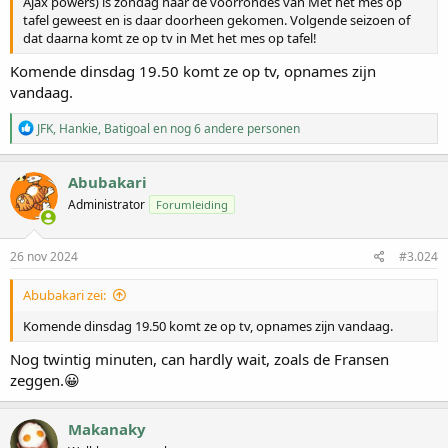
Ajax powers) is zondag naar de voorrondes van Met het mes op
tafel geweest en is daar doorheen gekomen. Volgende seizoen of
dat daarna komt ze op tv in Met het mes op tafel!
Komende dinsdag 19.50 komt ze op tv, opnames zijn
vandaag.
W
JFK
,
Hankie
,
Batigoal
en nog 6 andere personen
a
a
r
Abubakari
d
Administrator
Forumleiding
e
r
i
n
26 nov 2024
#3.024
g
e
Abubakari zei:
n
:
Komende dinsdag 19.50 komt ze op tv, opnames zijn vandaag.
Nog twintig minuten, can hardly wait, zoals de Fransen
zeggen.😀
Makanaky