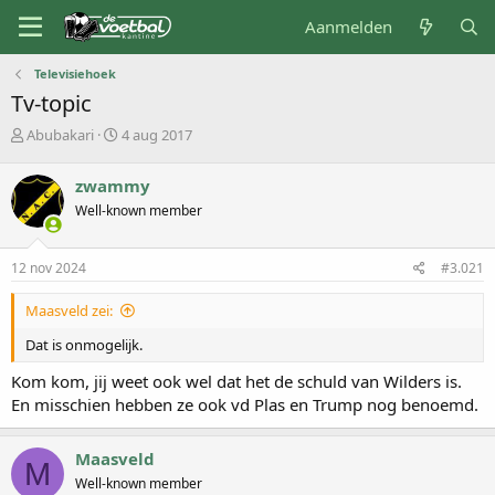
Aanmelden
Televisiehoek
Tv-topic
O
S
Abubakari
4 aug 2017
n
t
d
a
zwammy
e
r
Well-known member
r
t
w
d
e
a
12 nov 2024
#3.021
r
t
p
u
Maasveld zei:
s
m
t
Dat is onmogelijk.
a
r
Kom kom, jij weet ook wel dat het de schuld van Wilders is.
t
En misschien hebben ze ook vd Plas en Trump nog benoemd.
e
r
Maasveld
M
Well-known member