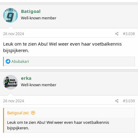
Batigoal
Well-known member
26 nov 2024
#3.038
Leuk om te zien Abu! Wel weer even haar voetbalkennis
bijspijkeren.
W
Abubakari
a
a
r
erka
d
Well-known member
e
r
i
n
26 nov 2024
#3.039
g
e
Batigoal zei:
n
:
Leuk om te zien Abu! Wel weer even haar voetbalkennis
bijspijkeren.