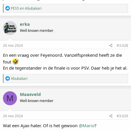
n
:
W
PES5
en
Abubakari
a
a
r
erka
d
Well-known member
e
r
i
n
26 nov 2024
#3.028
g
e
En een vraag over Feyenoord. Vanzelfsprekend heeft ze die
n
fout
:
En de tegenstander in de finale is voor PSV. Daar heb je het al.
W
Abubakari
a
a
r
Maasveld
M
d
Well-known member
e
r
i
n
26 nov 2024
#3.029
g
e
Wat een Ajax-hater. Of is het gewoon
@Mario
?
n