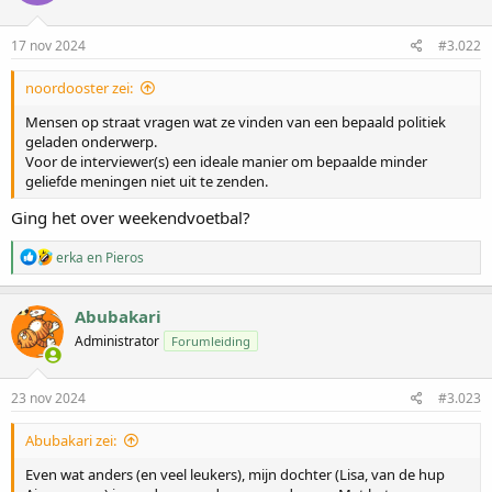
17 nov 2024
#3.022
noordooster zei:
Mensen op straat vragen wat ze vinden van een bepaald politiek
geladen onderwerp.
Voor de interviewer(s) een ideale manier om bepaalde minder
geliefde meningen niet uit te zenden.
Ging het over weekendvoetbal?
W
erka
en
Pieros
a
a
r
Abubakari
d
Administrator
Forumleiding
e
r
i
n
23 nov 2024
#3.023
g
e
Abubakari zei:
n
:
Even wat anders (en veel leukers), mijn dochter (Lisa, van de hup