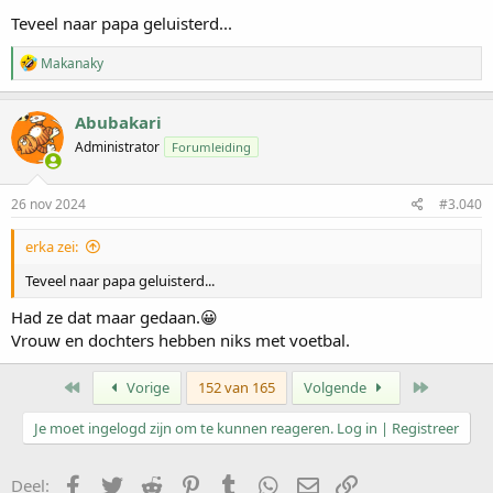
Teveel naar papa geluisterd...
W
Makanaky
a
a
r
Abubakari
d
Administrator
Forumleiding
e
r
i
n
26 nov 2024
#3.040
g
e
erka zei:
n
:
Teveel naar papa geluisterd...
Had ze dat maar gedaan.😀
Vrouw en dochters hebben niks met voetbal.
Eerste
Laatste
Vorige
152 van 165
Volgende
Je moet ingelogd zijn om te kunnen reageren. Log in | Registreer
Facebook
Twitter
Reddit
Pinterest
Tumblr
WhatsApp
E-mail
koppeling
Deel: