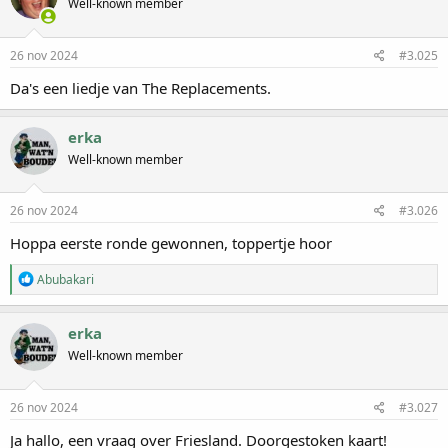
Well-known member
26 nov 2024
#3.025
Da's een liedje van The Replacements.
erka
Well-known member
26 nov 2024
#3.026
Hoppa eerste ronde gewonnen, toppertje hoor
W
Abubakari
a
a
r
erka
d
Well-known member
e
r
i
n
26 nov 2024
#3.027
g
e
Ja hallo, een vraag over Friesland. Doorgestoken kaart!