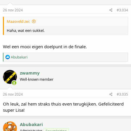
r
i
n
26 nov 2024
#3.034
g
e
Maasveld zei:
n
:
Haha, wat een sukkel.
Wel een mooi eigen doelpunt in de finale.
W
Abubakari
a
a
r
zwammy
d
Well-known member
e
r
i
n
26 nov 2024
#3.035
g
e
Oh leuk, zal hem straks thuis even terugkijken. Gefeliciteerd
n
super Lisa!
:
Abubakari
Administrator
Forumleiding