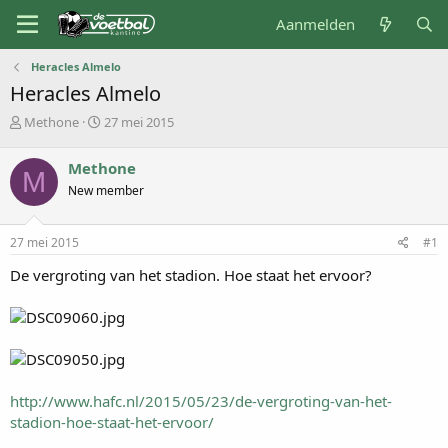
Aanmelden
Heracles Almelo
Heracles Almelo
O
S
Methone
27 mei 2015
n
t
d
a
Methone
M
e
r
New member
r
t
w
d
e
a
27 mei 2015
#1
r
t
p
u
De vergroting van het stadion. Hoe staat het ervoor?
s
m
t
a
r
t
e
r
http://www.hafc.nl/2015/05/23/de-vergroting-van-het-
stadion-hoe-staat-het-ervoor/