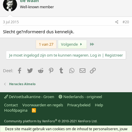
de waan
Well-known member
3 jul 2015
#20
Slecht ge?nformeerd dus kennelijk.
Laatste
1 van 27
Volgende
Je moet ingelogd zijn om te kunnen reageren. Log in | Registreer
Facebook
Twitter
Reddit
Pinterest
Tumblr
WhatsApp
E-mail
koppeling
Deel:
Heracles Almelo
DeVoetbalkantine - Groen
Nederlands - origineel
Contact
Voorwaarden en regels
Privacybeleid
Help
Hoofdpagina
R
S
S
®
Community platform by XenForo
© 2010-2021 XenForo Ltd.
Deze site maakt gebruik van cookies om de inhoud te personaliseren, jouw