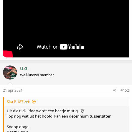
U.G.
Well-known member
21 apr 2021
#152
Ska P 187 zei:
Uit die tijd? Pfoe wordt een beetje mistig...😅
Top nog wat uit het hoofd, kan een decennium tussenzitten.
Snoop dogg,
Beasty Boys,