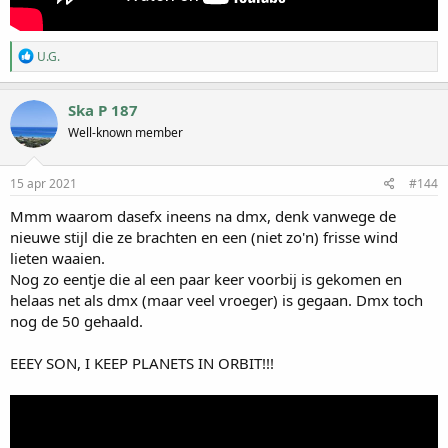
W
U.G.
a
a
r
Ska P 187
d
Well-known member
e
r
i
n
15 apr 2021
#144
g
e
Mmm waarom dasefx ineens na dmx, denk vanwege de
n
nieuwe stijl die ze brachten en een (niet zo'n) frisse wind
:
lieten waaien.
Nog zo eentje die al een paar keer voorbij is gekomen en
helaas net als dmx (maar veel vroeger) is gegaan. Dmx toch
nog de 50 gehaald.
EEEY SON, I KEEP PLANETS IN ORBIT!!!