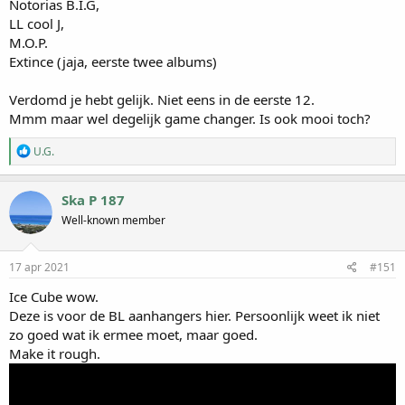
Notorias B.I.G,
LL cool J,
M.O.P.
Extince (jaja, eerste twee albums)
Verdomd je hebt gelijk. Niet eens in de eerste 12.
Mmm maar wel degelijk game changer. Is ook mooi toch?
W
U.G.
a
a
r
Ska P 187
d
Well-known member
e
r
i
n
17 apr 2021
#151
g
e
Ice Cube wow.
n
Deze is voor de BL aanhangers hier. Persoonlijk weet ik niet
:
zo goed wat ik ermee moet, maar goed.
Make it rough.