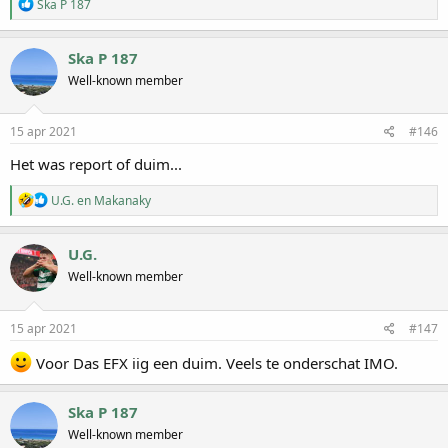
W
Ska P 187
a
a
r
Ska P 187
d
Well-known member
e
r
i
n
15 apr 2021
#146
g
e
Het was report of duim...
n
:
W
U.G.
en
Makanaky
a
a
r
U.G.
d
Well-known member
e
r
i
n
15 apr 2021
#147
g
e
Voor Das EFX iig een duim. Veels te onderschat IMO.
n
:
Ska P 187
Well-known member