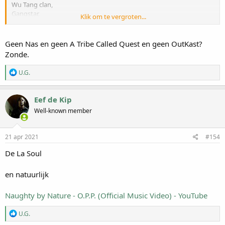
Wu Tang clan,
Gangstar,
Klik om te vergroten...
Dr Dre (vanaf NWA)
the Alcoholiks,
Ice Cube,
Geen Nas en geen A Tribe Called Quest en geen OutKast?
Notorias B.I.G,
Zonde.
LL cool J,
M.O.P.
W
U.G.
Extince (jaja, eerste twee albums)
a
a
Verdomd je hebt gelijk. Niet eens in de eerste 12.
r
Eef de Kip
Mmm maar wel degelijk game changer. Is ook mooi toch?
d
Well-known member
e
r
i
n
21 apr 2021
#154
g
e
De La Soul
n
:
en natuurlijk
Naughty by Nature - O.P.P. (Official Music Video) - YouTube
W
U.G.
a