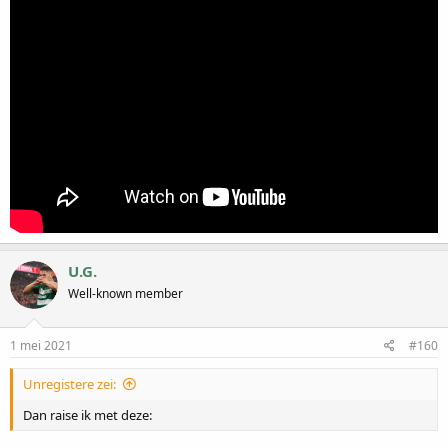
U.G.
Well-known member
1 mei 2021
#160
Unregistere zei:
Dan raise ik met deze: