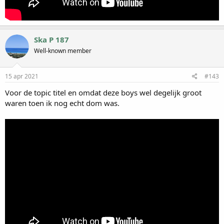
Ska P 187
Well-known member
15 apr 2021
#143
Voor de topic titel en omdat deze boys wel degelijk groot
waren toen ik nog echt dom was.