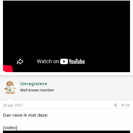
Unregistere
Well-known member
29 apr 2021
#159
Dan raise ik met deze:
[video]