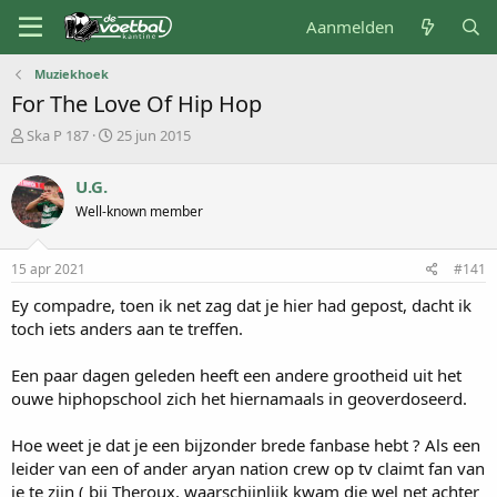
Aanmelden
Muziekhoek
For The Love Of Hip Hop
O
S
Ska P 187
25 jun 2015
n
t
d
a
U.G.
e
r
Well-known member
r
t
w
d
e
a
15 apr 2021
#141
r
t
p
u
Ey compadre, toen ik net zag dat je hier had gepost, dacht ik
s
m
toch iets anders aan te treffen.
t
a
Een paar dagen geleden heeft een andere grootheid uit het
r
t
ouwe hiphopschool zich het hiernamaals in geoverdoseerd.
e
r
Hoe weet je dat je een bijzonder brede fanbase hebt ? Als een
leider van een of ander aryan nation crew op tv claimt fan van
je te zijn ( bij Theroux, waarschijnlijk kwam die wel net achter