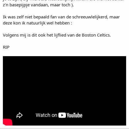
z'n basepijpje vandaan, maar toch ).
Ik was zelf niet bepaald fan van de schreeuwlelijkerd, maar
deze kon ik natuurlijk wel hebben :
Volgens mij is dit ook het lijflied van de Boston Celtics.
RIP