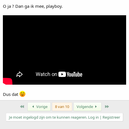
O ja ? Dan ga ik mee, playboy.
Dus dat
Eerste
Laatste
Vorige
8 van 10
Volgende
Je moet ingelogd zijn om te kunnen reageren. Log in | Registreer