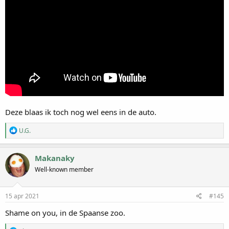
Deze blaas ik toch nog wel eens in de auto.
W
U.G.
a
a
r
Makanaky
d
Well-known member
e
r
i
n
15 apr 2021
#145
g
e
Shame on you, in de Spaanse zoo.
n
: