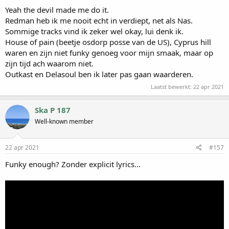
g
e
Yeah the devil made me do it.
n
Redman heb ik me nooit echt in verdiept, net als Nas.
:
Sommige tracks vind ik zeker wel okay, lui denk ik.
House of pain (beetje osdorp posse van de US), Cyprus hill
waren en zijn niet funky genoeg voor mijn smaak, maar op
zijn tijd ach waarom niet.
Outkast en Delasoul ben ik later pas gaan waarderen.
Laatst bewerkt:
22 apr 2021
Ska P 187
Well-known member
22 apr 2021
#157
Funky enough? Zonder explicit lyrics...