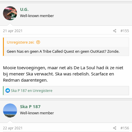
a
r
U.G.
d
Well-known member
e
r
i
n
21 apr 2021
#155
g
e
Unregistere zei:
n
:
Geen Nas en geen A Tribe Called Quest en geen OutKast? Zonde.
Mooie toevoegingen, maar net als De La Soul had ik ze niet
bij meneer Ska verwacht. Ska was rebelish. Scarface en
Redman daarentegen.
W
Ska P 187
en
Unregistere
a
a
r
Ska P 187
d
Well-known member
e
r
i
n
22 apr 2021
#156