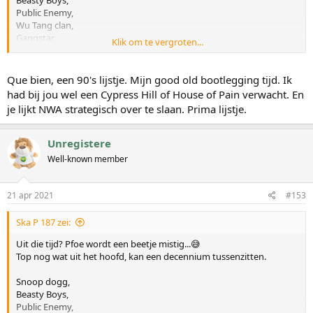
Public Enemy,
Wu Tang clan,
Gangstar,
Klik om te vergroten...
Dr Dre (vanaf NWA)
the Alcoholiks,
Ice Cube,
Que bien, een 90's lijstje. Mijn good old bootlegging tijd. Ik
Notorias B.I.G,
had bij jou wel een Cypress Hill of House of Pain verwacht. En
LL cool J,
je lijkt NWA strategisch over te slaan. Prima lijstje.
M.O.P.
Extince (jaja, eerste twee albums)
Unregistere
Verdomd je hebt gelijk. Niet eens in de eerste 12.
Well-known member
Mmm maar wel degelijk game changer. Is ook mooi toch?
21 apr 2021
#153
Ska P 187 zei:
Uit die tijd? Pfoe wordt een beetje mistig...😅
Top nog wat uit het hoofd, kan een decennium tussenzitten.
Snoop dogg,
Beasty Boys,
Public Enemy,