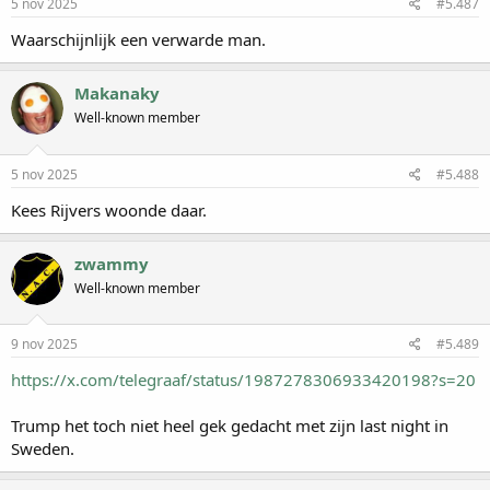
5 nov 2025
#5.487
Waarschijnlijk een verwarde man.
Makanaky
Well-known member
5 nov 2025
#5.488
Kees Rijvers woonde daar.
zwammy
Well-known member
9 nov 2025
#5.489
https://x.com/telegraaf/status/1987278306933420198?s=20
Trump het toch niet heel gek gedacht met zijn last night in
Sweden.