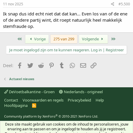
11 nov 2025
#5.500
Ik snap dus idd echt niet dat dat kan... Even los van of de ene
of de andere partij wint, dit roept natuurlijk heel makkelijk
stemfraude op.
Eerste
Laatste
Vorige
275 van 299
Volgende
Je moet ingelogd zijn om te kunnen reageren. Log in | Registreer
Facebook
Twitter
Reddit
Pinterest
Tumblr
WhatsApp
E-mail
koppeling
Deel:
Actueel nieuws
DeVoetbalkantine - Groen
Nederlands - origineel
Contact
Voorwaarden en regels
Privacybeleid
Help
Hoofdpagina
R
S
S
®
Community platform by XenForo
© 2010-2021 XenForo Ltd.
Deze site maakt gebruik van cookies om de inhoud te personaliseren, jouw
ervaring aan te passen en om je ingelogd te houden als jij je registreert.