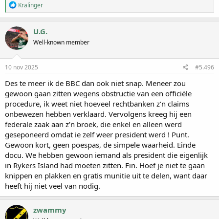
W
Kralinger
a
a
r
U.G.
d
Well-known member
e
r
i
n
10 nov 2025
#5.496
g
e
Des te meer ik de BBC dan ook niet snap. Meneer zou
n
gewoon gaan zitten wegens obstructie van een officiële
:
procedure, ik weet niet hoeveel rechtbanken z’n claims
onbewezen hebben verklaard. Vervolgens kreeg hij een
federale zaak aan z’n broek, die enkel en alleen werd
geseponeerd omdat ie zelf weer president werd ! Punt.
Gewoon kort, geen poespas, de simpele waarheid. Einde
docu. We hebben gewoon iemand als president die eigenlijk
in Rykers Island had moeten zitten. Fin. Hoef je niet te gaan
knippen en plakken en gratis munitie uit te delen, want daar
heeft hij niet veel van nodig.
zwammy