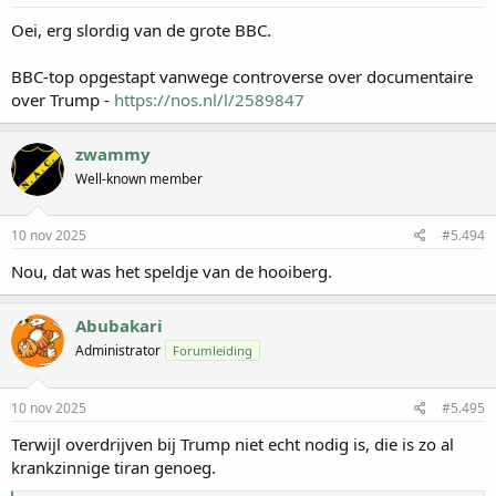
g
e
Oei, erg slordig van de grote BBC.
n
:
BBC-top opgestapt vanwege controverse over documentaire
over Trump -
https://nos.nl/l/2589847
zwammy
Well-known member
10 nov 2025
#5.494
Nou, dat was het speldje van de hooiberg.
Abubakari
Administrator
Forumleiding
10 nov 2025
#5.495
Terwijl overdrijven bij Trump niet echt nodig is, die is zo al
krankzinnige tiran genoeg.