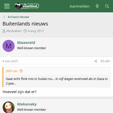
Aanmelden
Actueel nieuws
Buitenlands nieuws
O
S
Abubakari
4 aug 2017
n
t
d
a
Maasveld
M
e
r
Well-known member
r
t
w
d
e
a
4 nov 2025
#5.481
r
t
p
u
JMD zei:
s
m
t
Gaat echt flink mis in Sudan nu… in vijf dagen evenveel als in Gaza in
a
2 jaar…
r
t
Hoeveel zijn dat er?
e
r
Makanaky
Well-known member