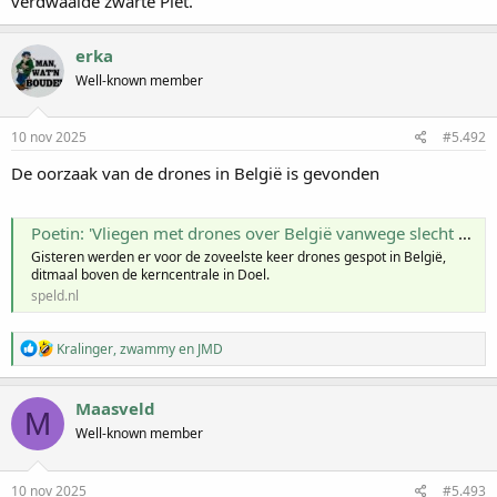
verdwaalde zwarte Piet.
erka
Well-known member
10 nov 2025
#5.492
De oorzaak van de drones in België is gevonden
Poetin: 'Vliegen met drones over België vanwege slecht wegdek'
Gisteren werden er voor de zoveelste keer drones gespot in België,
ditmaal boven de kerncentrale in Doel.
speld.nl
W
Kralinger
,
zwammy
en
JMD
a
a
r
Maasveld
M
d
Well-known member
e
r
i
n
10 nov 2025
#5.493