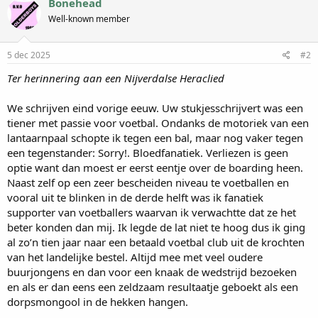
Bonehead
Well-known member
5 dec 2025
#2
Ter herinnering aan een Nijverdalse Heraclied
We schrijven eind vorige eeuw. Uw stukjesschrijvert was een
tiener met passie voor voetbal. Ondanks de motoriek van een
lantaarnpaal schopte ik tegen een bal, maar nog vaker tegen
een tegenstander: Sorry!. Bloedfanatiek. Verliezen is geen
optie want dan moest er eerst eentje over de boarding heen.
Naast zelf op een zeer bescheiden niveau te voetballen en
vooral uit te blinken in de derde helft was ik fanatiek
supporter van voetballers waarvan ik verwachtte dat ze het
beter konden dan mij. Ik legde de lat niet te hoog dus ik ging
al zo’n tien jaar naar een betaald voetbal club uit de krochten
van het landelijke bestel. Altijd mee met veel oudere
buurjongens en dan voor een knaak de wedstrijd bezoeken
en als er dan eens een zeldzaam resultaatje geboekt als een
dorpsmongool in de hekken hangen.