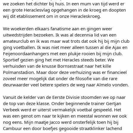
we zoeken het dichter bij huis. In een mum van tijd werd er
een grote Heraclesvlag opgehangen in de kroeg en doopten
wij dit etablissement om in onze Heracleskroeg.
We woekerden elkaars fanatisme aan en gingen weer
uitwedstrijden bezoeken. Ik was al decennia lid van een
amateurclub en ik was maar wat trots dat ook hij bij mijn club
ging voetballen. Ik was niet meer alleen tussen al die Ajax en
Feijenoordaanhangers met een plukje rooien bij mijn club.
Sportief gezien ging het met Heracles steeds beter. We
verhuisden van de knusse Bornsestraat naar het kille
Polmanstadion. Maar door deze verhuizing was er financieel
zoveel meer mogelijk dat onder de filosofie van die rare
deurwaarder veel betere spelers de weg naar Almelo vonden.
Vanuit de kelder van de Eerste Divisie stoomden we op naar
de top van deze klasse. Onder beginnende trainer Gertjan
Verbeek werd er uiterst vermakelijk voetbal gespeeld. Het
was een genot om naar te kijken en meestal wonnen we ook
nog eens. Mijn maatje Jacco werd onsterfelijk toen hij bij
Cambuur een door boefjes gegooide straatklinker lachend