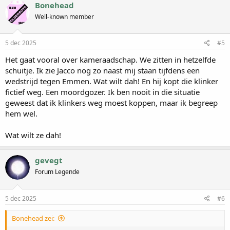
r
Bonehead
d
Well-known member
e
r
i
n
5 dec 2025
#5
g
e
Het gaat vooral over kameraadschap. We zitten in hetzelfde
n
schuitje. Ik zie Jacco nog zo naast mij staan tijfdens een
:
wedstrijd tegen Emmen. Wat wilt dah! En hij kopt die klinker
fictief weg. Een moordgozer. Ik ben nooit in die situatie
geweest dat ik klinkers weg moest koppen, maar ik begreep
hem wel.
Wat wilt ze dah!
gevegt
Forum Legende
5 dec 2025
#6
Bonehead zei: