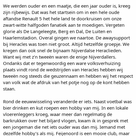
We werden ouder en een maatje, die een jaar ouder is, kreeg
zijn rijbewijs. Dat was het startsein om in een hele oude
aftandse Renault 5 het hele land te doorkruisen om onze
zwart-witte halfgoden fanatiek aan te moedigen. Vergeten
glorie als De Langeleegte, Berg en Dal, De Luiten en
Haarlemstadion. Overal gingen we naartoe. De awaysupport
bij Heracles was toen niet groot. Altijd hetzelfde groepje. We
kregen dan ook snel de bijnaam Nijverdalse Heraclieden.
Want wij met z’n tweeën waren de enige Nijverdallers.
Ondanks dat er tegenwoordig een ware volksverhuizing
plaats vindt rond de wedstrijden van Heracles hebben wij
tweeën nog steeds die geuzennaam en hebben wij het respect
van volk wat de afdruk van het potje nog op de kont hebben
staan.
Rond de eeuwwisseling veranderde er iets. Naast voetbal was
bier drinken en kut roepen een hobby van mij. In een lokale
vloerenleggers kroeg, waar meer dan regelmatig de
barkrukken over het biljard vlogen, kwam ik in gesprek met
een jongeman die net iets ouder was dan mij. Iemand met
dezelfde hobby’s als mij. Feijenoord is een mooie club, maar