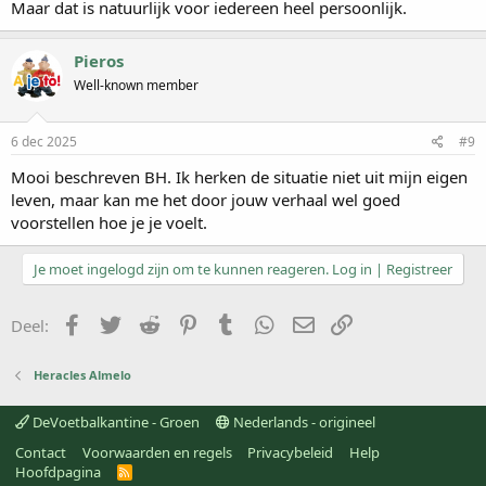
Maar dat is natuurlijk voor iedereen heel persoonlijk.
Pieros
Well-known member
6 dec 2025
#9
Mooi beschreven BH. Ik herken de situatie niet uit mijn eigen
leven, maar kan me het door jouw verhaal wel goed
voorstellen hoe je je voelt.
Je moet ingelogd zijn om te kunnen reageren. Log in | Registreer
Facebook
Twitter
Reddit
Pinterest
Tumblr
WhatsApp
E-mail
koppeling
Deel:
Heracles Almelo
DeVoetbalkantine - Groen
Nederlands - origineel
Contact
Voorwaarden en regels
Privacybeleid
Help
Hoofdpagina
R