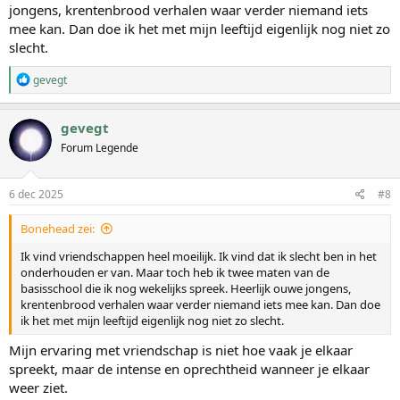
jongens, krentenbrood verhalen waar verder niemand iets
mee kan. Dan doe ik het met mijn leeftijd eigenlijk nog niet zo
slecht.
W
gevegt
a
a
r
gevegt
d
Forum Legende
e
r
i
n
6 dec 2025
#8
g
e
Bonehead zei:
n
:
Ik vind vriendschappen heel moeilijk. Ik vind dat ik slecht ben in het
onderhouden er van. Maar toch heb ik twee maten van de
basisschool die ik nog wekelijks spreek. Heerlijk ouwe jongens,
krentenbrood verhalen waar verder niemand iets mee kan. Dan doe
ik het met mijn leeftijd eigenlijk nog niet zo slecht.
Mijn ervaring met vriendschap is niet hoe vaak je elkaar
spreekt, maar de intense en oprechtheid wanneer je elkaar
weer ziet.