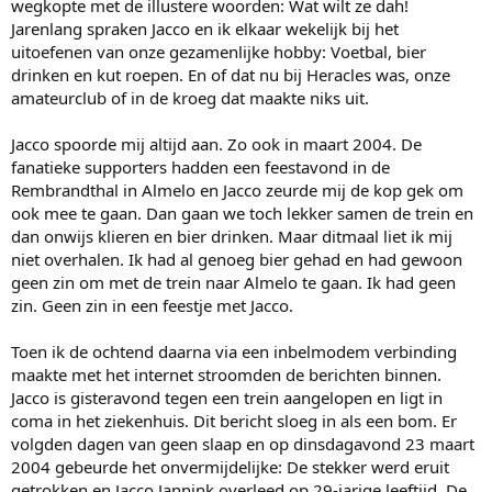
wegkopte met de illustere woorden: Wat wilt ze dah!
Jarenlang spraken Jacco en ik elkaar wekelijk bij het
uitoefenen van onze gezamenlijke hobby: Voetbal, bier
drinken en kut roepen. En of dat nu bij Heracles was, onze
amateurclub of in de kroeg dat maakte niks uit.
Jacco spoorde mij altijd aan. Zo ook in maart 2004. De
fanatieke supporters hadden een feestavond in de
Rembrandthal in Almelo en Jacco zeurde mij de kop gek om
ook mee te gaan. Dan gaan we toch lekker samen de trein en
dan onwijs klieren en bier drinken. Maar ditmaal liet ik mij
niet overhalen. Ik had al genoeg bier gehad en had gewoon
geen zin om met de trein naar Almelo te gaan. Ik had geen
zin. Geen zin in een feestje met Jacco.
Toen ik de ochtend daarna via een inbelmodem verbinding
maakte met het internet stroomden de berichten binnen.
Jacco is gisteravond tegen een trein aangelopen en ligt in
coma in het ziekenhuis. Dit bericht sloeg in als een bom. Er
volgden dagen van geen slaap en op dinsdagavond 23 maart
2004 gebeurde het onvermijdelijke: De stekker werd eruit
getrokken en Jacco Jannink overleed op 29-jarige leeftijd. De