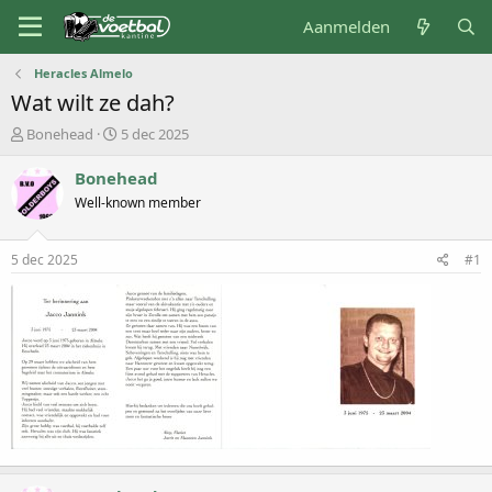
Aanmelden
Heracles Almelo
Wat wilt ze dah?
O
S
Bonehead
5 dec 2025
n
t
d
a
Bonehead
e
r
Well-known member
r
t
w
d
e
a
5 dec 2025
#1
r
t
p
u
s
m
t
a
r
t
e
r