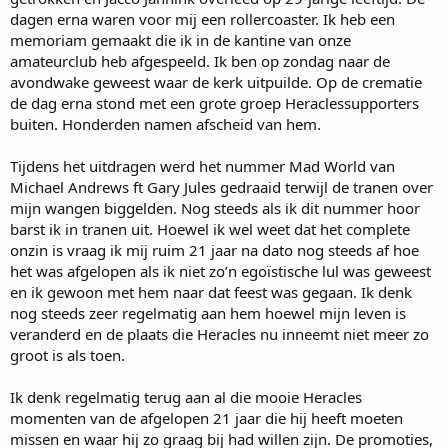
dagen erna waren voor mij een rollercoaster. Ik heb een
memoriam gemaakt die ik in de kantine van onze
amateurclub heb afgespeeld. Ik ben op zondag naar de
avondwake geweest waar de kerk uitpuilde. Op de crematie
de dag erna stond met een grote groep Heraclessupporters
buiten. Honderden namen afscheid van hem.
Tijdens het uitdragen werd het nummer Mad World van
Michael Andrews ft Gary Jules gedraaid terwijl de tranen over
mijn wangen biggelden. Nog steeds als ik dit nummer hoor
barst ik in tranen uit. Hoewel ik wel weet dat het complete
onzin is vraag ik mij ruim 21 jaar na dato nog steeds af hoe
het was afgelopen als ik niet zo’n egoïstische lul was geweest
en ik gewoon met hem naar dat feest was gegaan. Ik denk
nog steeds zeer regelmatig aan hem hoewel mijn leven is
veranderd en de plaats die Heracles nu inneemt niet meer zo
groot is als toen.
Ik denk regelmatig terug aan al die mooie Heracles
momenten van de afgelopen 21 jaar die hij heeft moeten
missen en waar hij zo graag bij had willen zijn. De promoties,