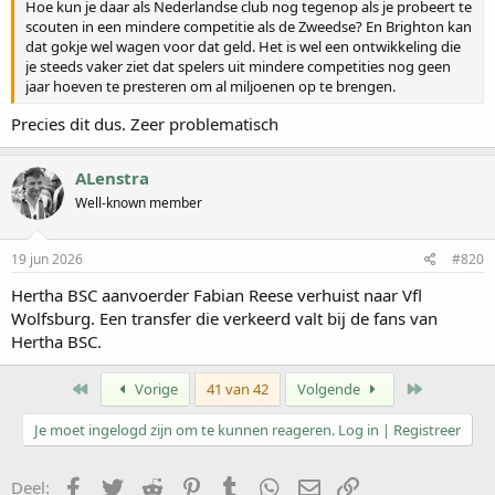
Hoe kun je daar als Nederlandse club nog tegenop als je probeert te
scouten in een mindere competitie als de Zweedse? En Brighton kan
dat gokje wel wagen voor dat geld. Het is wel een ontwikkeling die
je steeds vaker ziet dat spelers uit mindere competities nog geen
jaar hoeven te presteren om al miljoenen op te brengen.
Precies dit dus. Zeer problematisch
ALenstra
Well-known member
19 jun 2026
#820
Hertha BSC aanvoerder Fabian Reese verhuist naar Vfl
Wolfsburg. Een transfer die verkeerd valt bij de fans van
Hertha BSC.
Eerste
Laatste
Vorige
41 van 42
Volgende
Je moet ingelogd zijn om te kunnen reageren. Log in | Registreer
Facebook
Twitter
Reddit
Pinterest
Tumblr
WhatsApp
E-mail
koppeling
Deel: