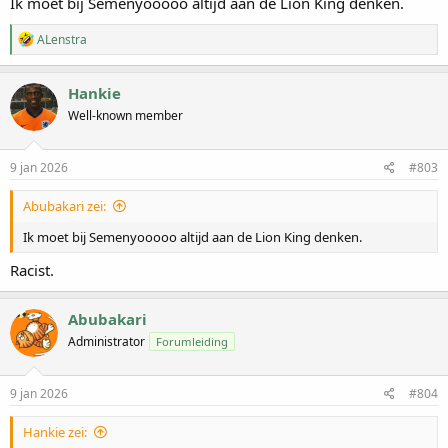
Ik moet bij Semenyooooo altijd aan de Lion King denken.
W
ALenstra
a
a
r
Hankie
d
Well-known member
e
r
i
n
9 jan 2026
#803
g
e
Abubakari zei:
n
:
Ik moet bij Semenyooooo altijd aan de Lion King denken.
Racist.
Abubakari
Administrator
Forumleiding
9 jan 2026
#804
Hankie zei: