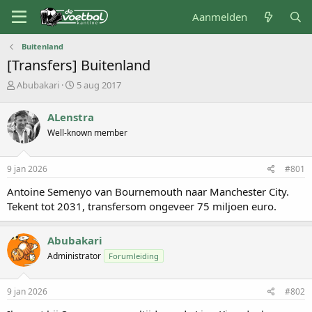
Aanmelden
Buitenland
[Transfers] Buitenland
O
S
Abubakari
5 aug 2017
n
t
d
a
ALenstra
e
r
Well-known member
r
t
w
d
e
a
9 jan 2026
#801
r
t
p
u
Antoine Semenyo van Bournemouth naar Manchester City.
s
m
Tekent tot 2031, transfersom ongeveer 75 miljoen euro.
t
a
r
Abubakari
t
Administrator
Forumleiding
e
r
9 jan 2026
#802