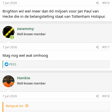
7 jun 2026
#816
Brighton wil wel meer dan 60 miljoen voor Jan Paul van
Hecke die in de belangstelling staat van Tottenham Hotspur.
zwammy
Well-known member
7 jun 2026
#817
Mag nog wel wat omhoog
W
PES5
a
a
r
Hankie
d
Well-known member
e
r
i
n
7 jun 2026
#818
g
e
Batigoal zei:
n
: