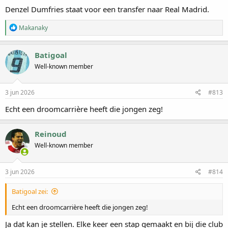
Denzel Dumfries staat voor een transfer naar Real Madrid.
W
Makanaky
a
a
r
Batigoal
d
Well-known member
e
r
i
n
3 jun 2026
#813
g
e
Echt een droomcarrière heeft die jongen zeg!
n
:
Reinoud
Well-known member
3 jun 2026
#814
Batigoal zei:
Echt een droomcarrière heeft die jongen zeg!
Ja dat kan je stellen. Elke keer een stap gemaakt en bij die club