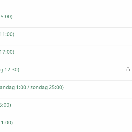
15:00)
11:00)
17:00)
g 12:30)
e
s
aandag 1:00 / zondag 25:00)
l
o
t
5:00)
e
n
11:00)