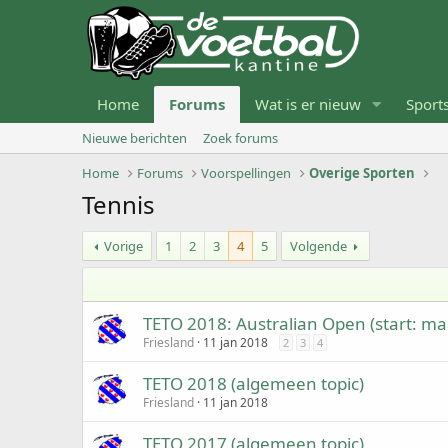
Home
Forums
Wat is er nieuw
Sport
Nieuwe berichten
Zoek forums
Home
Forums
Voorspellingen
Overige Sporten
Tennis
Vorige
1
2
3
4
5
Volgende
TETO 2018: Australian Open (start: m
Friesland
11 jan 2018
2
3
4
TETO 2018 (algemeen topic)
Friesland
11 jan 2018
TETO 2017 (algemeen topic)