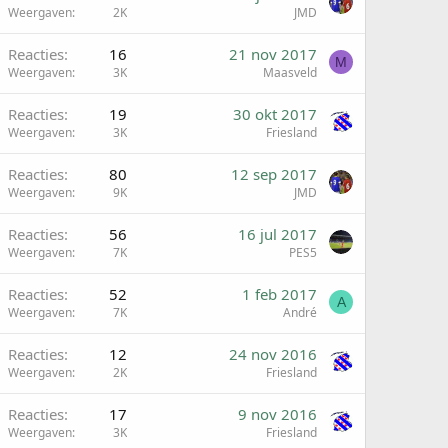
Weergaven
2K
JMD
Reacties
16
21 nov 2017
M
Weergaven
3K
Maasveld
Reacties
19
30 okt 2017
Weergaven
3K
Friesland
Reacties
80
12 sep 2017
Weergaven
9K
JMD
G
Reacties
56
16 jul 2017
Weergaven
7K
PES5
Reacties
52
1 feb 2017
A
Weergaven
7K
André
Reacties
12
24 nov 2016
Weergaven
2K
Friesland
Reacties
17
9 nov 2016
Weergaven
3K
Friesland