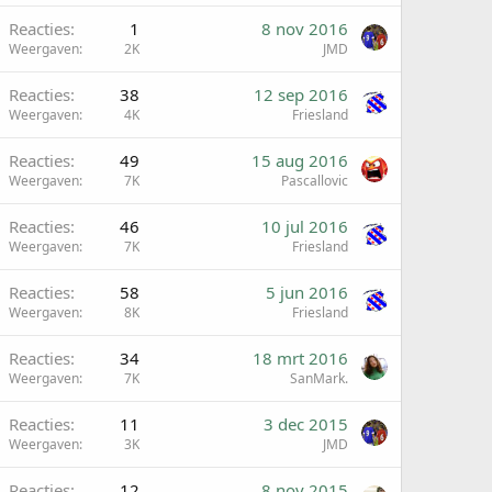
Reacties
1
8 nov 2016
Weergaven
2K
JMD
Reacties
38
12 sep 2016
Weergaven
4K
Friesland
Reacties
49
15 aug 2016
Weergaven
7K
Pascallovic
Reacties
46
10 jul 2016
Weergaven
7K
Friesland
Reacties
58
5 jun 2016
Weergaven
8K
Friesland
Reacties
34
18 mrt 2016
Weergaven
7K
SanMark.
Reacties
11
3 dec 2015
Weergaven
3K
JMD
Reacties
12
8 nov 2015