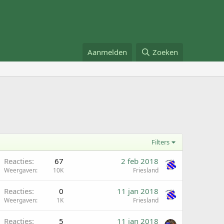
Aanmelden
Zoeken
Filters
Reacties
67
2 feb 2018
Weergaven
10K
Friesland
Reacties
0
11 jan 2018
Weergaven
1K
Friesland
Reacties
5
11 jan 2018