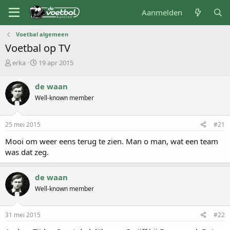
Aanmelden
Voetbal algemeen
Voetbal op TV
O
S
erka
19 apr 2015
n
t
d
a
de waan
e
r
Well-known member
r
t
w
d
e
a
25 mei 2015
#21
r
t
p
u
Mooi om weer eens terug te zien. Man o man, wat een team
s
m
was dat zeg.
t
a
r
de waan
t
Well-known member
e
r
31 mei 2015
#22