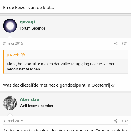
En de keizer van de kluts.
gevegt
Forum Legende
31 mei 2015
#31
JFK zei:
Klopt, het vooral te maken dat Valke terug ging naar PSV. Toen
begon het te lopen.
Was dat diezelfde met het eigendoelpunt in Oostenrijk?
ALenstra
Well-known member
31 mei 2015
#32
Andre Hoekstra haalde destijds ook nog eens Oranje als ik het