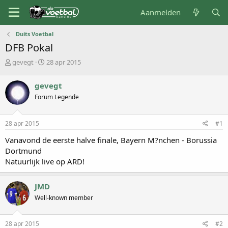
Aanmelden
Duits Voetbal
DFB Pokal
O
S
gevegt
28 apr 2015
n
t
d
a
gevegt
e
r
Forum Legende
r
t
w
d
e
a
28 apr 2015
#1
r
t
p
u
Vanavond de eerste halve finale, Bayern M?nchen - Borussia
s
m
Dortmund
t
Natuurlijk live op ARD!
a
r
t
JMD
e
Well-known member
r
28 apr 2015
#2