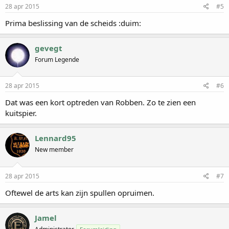
28 apr 2015
#5
Prima beslissing van de scheids :duim:
gevegt
Forum Legende
28 apr 2015
#6
Dat was een kort optreden van Robben. Zo te zien een
kuitspier.
Lennard95
New member
28 apr 2015
#7
Oftewel de arts kan zijn spullen opruimen.
Jamel