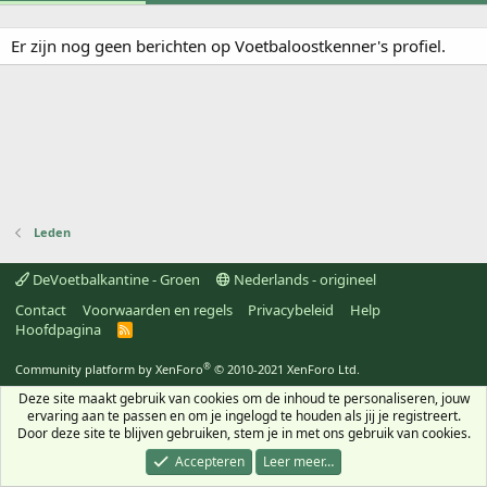
Er zijn nog geen berichten op Voetbaloostkenner's profiel.
Leden
DeVoetbalkantine - Groen
Nederlands - origineel
Contact
Voorwaarden en regels
Privacybeleid
Help
Hoofdpagina
R
S
S
®
Community platform by XenForo
© 2010-2021 XenForo Ltd.
Deze site maakt gebruik van cookies om de inhoud te personaliseren, jouw
ervaring aan te passen en om je ingelogd te houden als jij je registreert.
Door deze site te blijven gebruiken, stem je in met ons gebruik van cookies.
Accepteren
Leer meer…