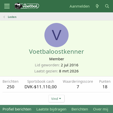
Aanmelden
Leden
V
Voetbaloostkenner
Member
Lid geworden
2 jul 2016
Laatst gezien
8 mrt 2026
Berichten
Sportsbook cash
Waarderingsscore
Punten
250
DVK-$11.110,00
7
18
Vind
Profiel berichten
Laatste bijdragen
Berichten
Over mij