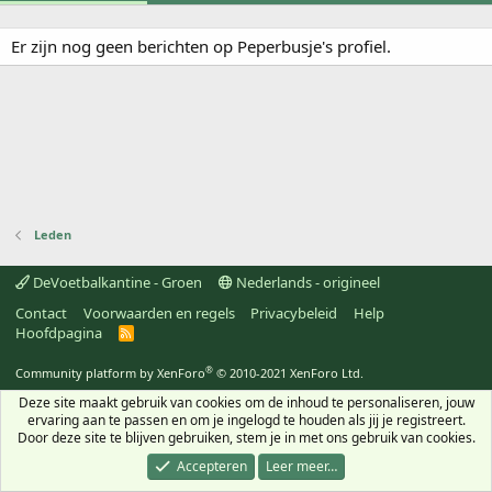
Er zijn nog geen berichten op Peperbusje's profiel.
Leden
DeVoetbalkantine - Groen
Nederlands - origineel
Contact
Voorwaarden en regels
Privacybeleid
Help
Hoofdpagina
R
S
S
®
Community platform by XenForo
© 2010-2021 XenForo Ltd.
Deze site maakt gebruik van cookies om de inhoud te personaliseren, jouw
ervaring aan te passen en om je ingelogd te houden als jij je registreert.
Door deze site te blijven gebruiken, stem je in met ons gebruik van cookies.
Accepteren
Leer meer…