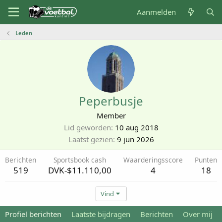
Aanmelden
Leden
Peperbusje
Member
Lid geworden
10 aug 2018
Laatst gezien
9 jun 2026
Berichten
Sportsbook cash
Waarderingsscore
Punten
519
DVK-$11.110,00
4
18
Vind
Profiel berichten
Laatste bijdragen
Berichten
Over mij