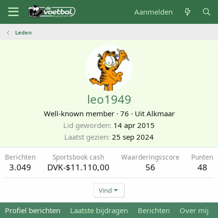
Aanmelden
Leden
leo1949
Well-known member
·
76
·
Uit
Alkmaar
Lid geworden
14 apr 2015
Laatst gezien
25 sep 2024
Berichten
Sportsbook cash
Waarderingsscore
Punten
3.049
DVK-$11.110,00
56
48
Vind
Profiel berichten
Laatste bijdragen
Berichten
Over mij