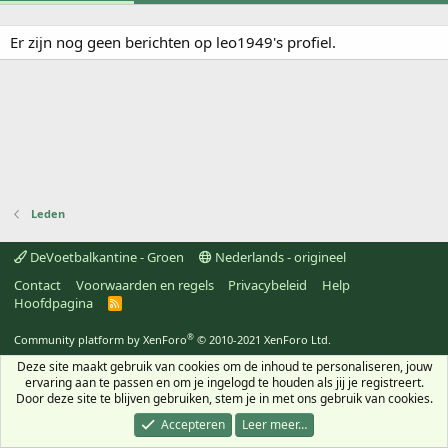
Er zijn nog geen berichten op leo1949's profiel.
Leden
DeVoetbalkantine - Groen
Nederlands - origineel
Contact
Voorwaarden en regels
Privacybeleid
Help
Hoofdpagina
R
S
S
®
Community platform by XenForo
© 2010-2021 XenForo Ltd.
Deze site maakt gebruik van cookies om de inhoud te personaliseren, jouw
ervaring aan te passen en om je ingelogd te houden als jij je registreert.
Door deze site te blijven gebruiken, stem je in met ons gebruik van cookies.
Accepteren
Leer meer…