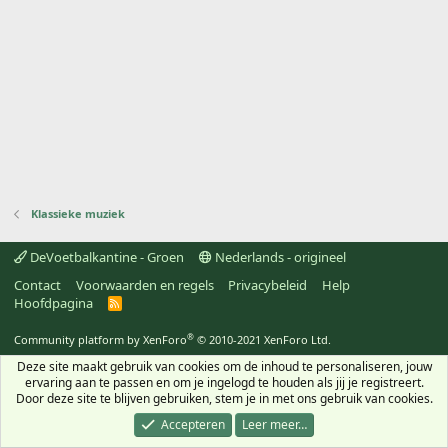
Klassieke muziek
DeVoetbalkantine - Groen
Nederlands - origineel
Contact
Voorwaarden en regels
Privacybeleid
Help
Hoofdpagina
R
S
S
®
Community platform by XenForo
© 2010-2021 XenForo Ltd.
Deze site maakt gebruik van cookies om de inhoud te personaliseren, jouw
ervaring aan te passen en om je ingelogd te houden als jij je registreert.
Door deze site te blijven gebruiken, stem je in met ons gebruik van cookies.
Accepteren
Leer meer…