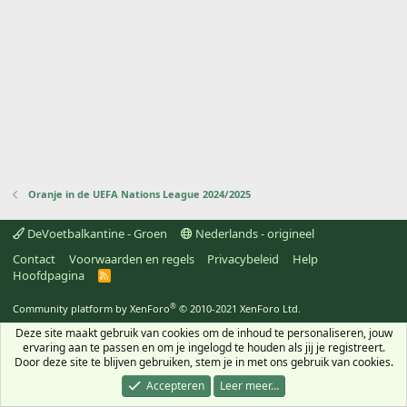
Oranje in de UEFA Nations League 2024/2025
DeVoetbalkantine - Groen
Nederlands - origineel
Contact
Voorwaarden en regels
Privacybeleid
Help
Hoofdpagina
R
S
S
®
Community platform by XenForo
© 2010-2021 XenForo Ltd.
Deze site maakt gebruik van cookies om de inhoud te personaliseren, jouw
ervaring aan te passen en om je ingelogd te houden als jij je registreert.
Door deze site te blijven gebruiken, stem je in met ons gebruik van cookies.
Accepteren
Leer meer…