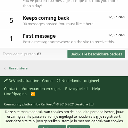
You've posted 100 messages. I hope this took you more
than a day!
Keeps coming back
12 jun 2020
5
30 messages posted. You must like it here!
First message
12 jun 2020
1
Post a message somewhere on the site to receive this.
Totaal aantal punten: 63
Bekijk alle beschikbare badges
Unregistere
DeVoetbalkantine - Groen
Nederlands - origineel
Contact
Voorwaarden en regels
Privacybeleid
Help
Hoofdpagina
R
S
S
®
Community platform by XenForo
© 2010-2021 XenForo Ltd.
Deze site maakt gebruik van cookies om de inhoud te personaliseren, jouw
ervaring aan te passen en om je ingelogd te houden als jij je registreert.
Door deze site te blijven gebruiken, stem je in met ons gebruik van cookies.