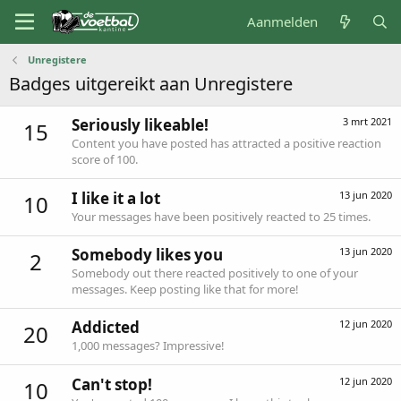
Aanmelden
Unregistere
Badges uitgereikt aan Unregistere
Seriously likeable!
3 mrt 2021
15
Content you have posted has attracted a positive reaction
score of 100.
I like it a lot
13 jun 2020
10
Your messages have been positively reacted to 25 times.
Somebody likes you
13 jun 2020
2
Somebody out there reacted positively to one of your
messages. Keep posting like that for more!
Addicted
12 jun 2020
20
1,000 messages? Impressive!
Can't stop!
12 jun 2020
10